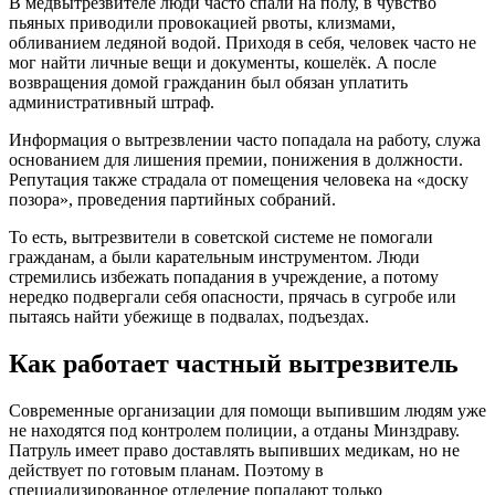
В медвытрезвителе люди часто спали на полу, в чувство
пьяных приводили провокацией рвоты, клизмами,
обливанием ледяной водой. Приходя в себя, человек часто не
мог найти личные вещи и документы, кошелёк. А после
возвращения домой гражданин был обязан уплатить
административный штраф.
Информация о вытрезвлении часто попадала на работу, служа
основанием для лишения премии, понижения в должности.
Репутация также страдала от помещения человека на «доску
позора», проведения партийных собраний.
То есть, вытрезвители в советской системе не помогали
гражданам, а были карательным инструментом. Люди
стремились избежать попадания в учреждение, а потому
нередко подвергали себя опасности, прячась в сугробе или
пытаясь найти убежище в подвалах, подъездах.
Как работает частный вытрезвитель
Современные организации для помощи выпившим людям уже
не находятся под контролем полиции, а отданы Минздраву.
Патруль имеет право доставлять выпивших медикам, но не
действует по готовым планам. Поэтому в
специализированное отделение попадают только