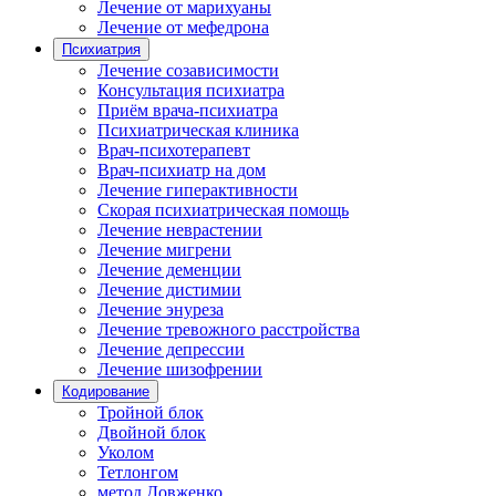
Лечение от марихуаны
Лечение от мефедрона
Психиатрия
Лечение созависимости
Консультация психиатра
Приём врача-психиатра
Психиатрическая клиника
Врач-психотерапевт
Врач-психиатр на дом
Лечение гиперактивности
Скорая психиатрическая помощь
Лечение неврастении
Лечение мигрени
Лечение деменции
Лечение дистимии
Лечение энуреза
Лечение тревожного расстройства
Лечение депрессии
Лечение шизофрении
Кодирование
Тройной блок
Двойной блок
Уколом
Тетлонгом
метод Довженко