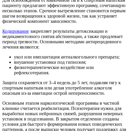
Для освобождения от навязчивой тяги к спиртным напиткам
пациенту предлагают эффективную программу, сочетающую
несколько этапов. Срочное вытрезвление становится первым
шагом возвращения к здоровой жизни, так как устраняет
физический компонент зависимости.
Кодирование
закрепляет результаты детоксикации и
медикаментозного снятия абстиненции, а также продлевает
период трезвости. Основными методами антирецидивного
лечения являются:
укол или имплантация антиалкогольного препарата;
внушение установки под гипнозом;
физиотерапевтическое воздействие или
рефлексотерапия.
Защита сохраняется от 3–4 недель до 5 лет, подавляя тягу к
спиртным напиткам или делая употребление алкоголя
опасным из-за имитации острой непереносимости.
Основным этапом наркологической программы в частной
клинике считается реабилитация. Психотерапия нужна для
выработки новых нейронных связей, разрушения неверных
установок в подсознании. В закрытом отделении созданы
условия для быстрого формирования новых поведенческих
паттернов, а после выписки человек получает поддержку для