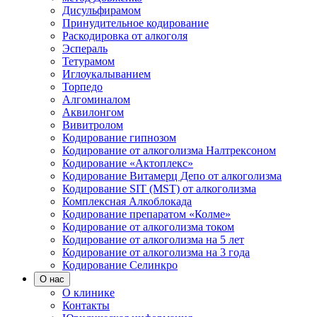
Дисульфирамом
Принудительное кодирование
Раскодировка от алкоголя
Эспераль
Тетурамом
Иглоукалыванием
Торпедо
Алгоминалом
Аквилонгом
Вивитролом
Кодирование гипнозом
Кодирование от алкоголизма Налтрексоном
Кодирование «Актоплекс»
Кодирование Витамерц Депо от алкоголизма
Кодирование SIT (MST) от алкоголизма
Комплексная Алкоблокада
Кодирование препаратом «Колме»
Кодирование от алкоголизма током
Кодирование от алкоголизма на 5 лет
Кодирование от алкоголизма на 3 года
Кодирование Селинкро
О нас
О клинике
Контакты