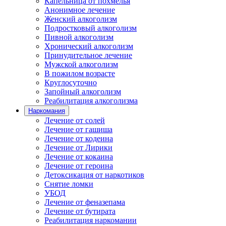
Капельница от похмелья
Анонимное лечение
Женский алкоголизм
Подростковый алкоголизм
Пивной алкоголизм
Хронический алкоголизм
Принудительное лечение
Мужской алкоголизм
В пожилом возрасте
Круглосуточно
Запойный алкоголизм
Реабилитация алкоголизма
Наркомания
Лечение от солей
Лечение от гашиша
Лечение от кодеина
Лечение от Лирики
Лечение от кокаина
Лечение от героина
Детоксикация от наркотиков
Снятие ломки
УБОД
Лечение от феназепама
Лечение от бутирата
Реабилитация наркомании