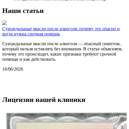
Наши статьи
Суицидальные мысли после алкоголя: почему это опасно и
Н
когда нужна срочная помощь
р
Суицидальные мысли после алкоголя — опасный симптом,
В
который нельзя оставлять без внимания. В статье объясняем,
к
почему это происходит, какие признаки требуют срочной
в
помощи и как действовать.
1
16/06/2026
Лицензии нашей клиники