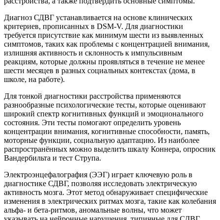
расстройства, а также подтвердить основные симптомы.
Диагноз СДВГ устанавливается на основе клинических
критериев, прописанных в DSM-V. Для диагностики
требуется присутствие как минимум шести из выявленных
симптомов, таких как проблемы с концентрацией внимания,
излишняя активность и склонность к импульсивным
реакциям, которые должны проявляться в течение не менее
шести месяцев в разных социальных контекстах (дома, в
школе, на работе).
Для тонкой диагностики расстройства применяются
разнообразные психологические тесты, которые оценивают
широкий спектр когнитивных функций и эмоционального
состояния. Эти тесты помогают определить уровень
концентрации внимания, когнитивные способности, память,
моторные функции, социальную адаптацию. Из наиболее
распространённых можно выделить шкалу Коннера, опросник
Вандербильта и тест Струпа.
Электроэнцефалография (ЭЭГ) играет ключевую роль в
диагностике СДВГ, позволяя исследовать электрическую
активность мозга. Этот метод обнаруживает специфические
изменения в электрических ритмах мозга, такие как колебания
альфа- и бета-ритмов, аномальные волны, что может
указывать на нейронные нарушения, типичные для СДВГ.