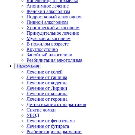
Капельница от похмелья
Анонимное лечение
Женский алкоголизм
Подростковый алкоголизм
Пивной алкоголизм
Хронический алкоголизм
Принудительное лечение
Мужской алкоголизм
В пожилом возрасте
Круглосуточно
Запойный алкоголизм
Реабилитация алкоголизма
Наркомания
Лечение от солей
Лечение от гашиша
Лечение от кодеина
Лечение от Лирики
Лечение от кокаина
Лечение от героина
Детоксикация от наркотиков
Снятие ломки
УБОД
Лечение от феназепама
Лечение от бутирата
Реабилитация наркомании