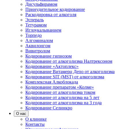
Дисульфирамом
Принудительное кодирование
Раскодировка от алкоголя
Эспераль
Тетурамом
Иглоукалыванием
Торпедо
Алгоминалом
Аквилонгом
Вивитролом
Кодирование гипнозом
Кодирование от алкоголизма Налтрексоном
Кодирование «Актоплекс»
Кодирование Витамерц Депо от алкоголизма
Кодирование SIT (MST) от алкоголизма
Комплексная Алкоблокада
Кодирование препаратом «Колме»
Кодирование от алкоголизма током
Кодирование от алкоголизма на 5 лет
Кодирование от алкоголизма на 3 года
Кодирование Селинкро
О нас
О клинике
Контакты