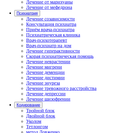
Лечение от марихуаны
Лечение от мефедрона
Психиатрия
Лечение созависимости
Консультация психиатра
Приём врача-психиатра
Психиатрическая клиника
Врач-психотерапевт
Врач-психиатр на дом
Лечение гиперактивности
Скорая психиатрическая помощь
Лечение неврастении
Лечение мигрени
Лечение деменции
Лечение дистимии
Лечение энуреза
Лечение тревожного расстройства
Лечение депрессии
Лечение шизофрении
Кодирование
Тройной блок
Двойной блок
Уколом
Тетлонгом
метод Довженко