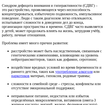
Синдром дефицита внимания и гиперактивности (СДВГ) –
это расстройство, проявляющееся через неспособность
концентрироваться, избыточную подвижность, импульсивное
поведение. Люди с таким диагнозом легко отвлекаются,
испытывают сложности в доведении дел до конца,
организации пространства и времени. СДВГ часто выявляется
у детей, может продолжать влиять на жизнь, затрудняя учёбу,
работу, личные отношения.
Проблема имеет много причин развития:
расстройство может быть наследственным, связанным с
генетическими изменениями, влияющими на уровень
нейротрансмиттеров, таких как дофамин, серотонин;
воздействие вредных условий во время беременности и
раннего детства, таких как
употребление алкоголя
или
наркотиков
матерью, гипоксия, родовые травмы;
сложности в семейной среде – стрессы, конфликты или
отсутствие эмоциональной поддержки;
неправильное питание, недостаток или избыток
определённых микроэлементов, витаминов (омега-3
жирные кислоты, магний, железо, фолиевая кислота)