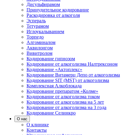
Дисульфирамом
Принудительное кодирование
Раскодировка от алкоголя
Эспераль
Тетурамом
Иглоукалыванием
Торпедо
Алгоминалом
Аквилонгом
Вивитролом
Кодирование гипнозом
Кодирование от алкоголизма Налтрексоном
Кодирование «Актоплекс»
Кодирование Витамерц Депо от алкоголизма
Кодирование SIT (MST) от алкоголизма
Комплексная Алкоблокада
Кодирование препаратом «Колме»
Кодирование от алкоголизма током
Кодирование от алкоголизма на 5 лет
Кодирование от алкоголизма на 3 года
Кодирование Селинкро
О нас
О клинике
Контакты