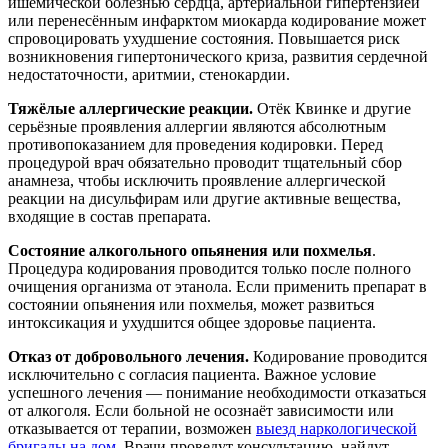
ишемической болезнью сердца, артериальной гипертензией
или перенесённым инфарктом миокарда кодирование может
спровоцировать ухудшение состояния. Повышается риск
возникновения гипертонического криза, развития сердечной
недостаточности, аритмии, стенокардии.
Тяжёлые аллергические реакции.
Отёк Квинке и другие
серьёзные проявления аллергии являются абсолютным
противопоказанием для проведения кодировки. Перед
процедурой врач обязательно проводит тщательный сбор
анамнеза, чтобы исключить проявление аллергической
реакции на дисульфирам или другие активные вещества,
входящие в состав препарата.
Состояние алкогольного опьянения или похмелья
.
Процедура кодирования проводится только после полного
очищения организма от этанола. Если применить препарат в
состоянии опьянения или похмелья, может развиться
интоксикация и ухудшится общее здоровье пациента.
Отказ от добровольного лечения.
Кодирование проводится
исключительно с согласия пациента. Важное условие
успешного лечения — понимание необходимости отказаться
от алкоголя. Если больной не осознаёт зависимости или
отказывается от терапии, возможен
выезд наркологической
бригады на дом
. Врачи проведут консультацию, найдут