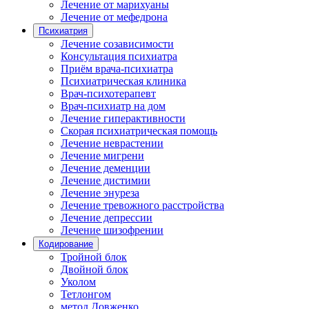
Лечение от марихуаны
Лечение от мефедрона
Психиатрия
Лечение созависимости
Консультация психиатра
Приём врача-психиатра
Психиатрическая клиника
Врач-психотерапевт
Врач-психиатр на дом
Лечение гиперактивности
Скорая психиатрическая помощь
Лечение неврастении
Лечение мигрени
Лечение деменции
Лечение дистимии
Лечение энуреза
Лечение тревожного расстройства
Лечение депрессии
Лечение шизофрении
Кодирование
Тройной блок
Двойной блок
Уколом
Тетлонгом
метод Довженко