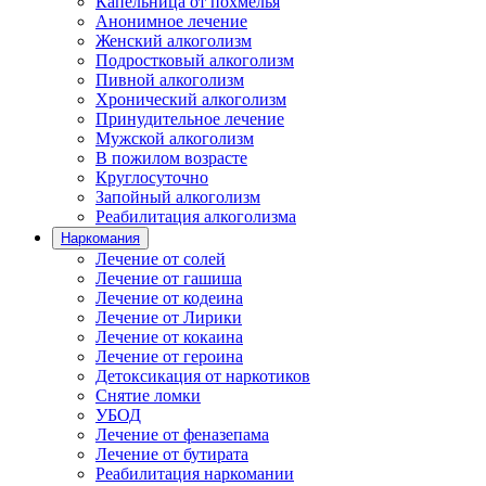
Капельница от похмелья
Анонимное лечение
Женский алкоголизм
Подростковый алкоголизм
Пивной алкоголизм
Хронический алкоголизм
Принудительное лечение
Мужской алкоголизм
В пожилом возрасте
Круглосуточно
Запойный алкоголизм
Реабилитация алкоголизма
Наркомания
Лечение от солей
Лечение от гашиша
Лечение от кодеина
Лечение от Лирики
Лечение от кокаина
Лечение от героина
Детоксикация от наркотиков
Снятие ломки
УБОД
Лечение от феназепама
Лечение от бутирата
Реабилитация наркомании