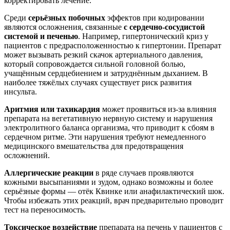
корректировать лечение.
Среди
серьёзных побочных
эффектов при кодировании
являются осложнения, связанные
с сердечно-сосудистой
системой и печенью
. Например, гипертонический криз у
пациентов с предрасположенностью к гипертонии. Препарат
может вызывать резкий скачок артериального давления,
который сопровождается сильной головной болью,
учащённым сердцебиением и затруднённым дыханием. В
наиболее тяжёлых случаях существует риск развития
инсульта.
Аритмия или тахикардия
может проявиться из-за влияния
препарата на вегетативную нервную систему и нарушения
электролитного баланса организма, что приводит к сбоям в
сердечном ритме. Эти нарушения требуют немедленного
медицинского вмешательства для предотвращения
осложнений.
Аллергические реакции
в ряде случаев проявляются
кожными высыпаниями и зудом, однако возможны и более
серьёзные формы — отёк Квинке или анафилактический шок.
Чтобы избежать этих реакций, врач предварительно проводит
тест на переносимость.
Токсическое воздействие
препарата на печень у пациентов с