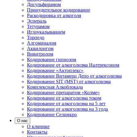
Дисульфирамом
Принудительное кодирование
Раскодировка от алкоголя
Эспераль
Тетурамом
Иглоукалыванием
Торпедо
Алгоминалом
Аквилонгом
Вивитролом
Кодирование гипнозом
Кодирование от алкоголизма Налтрексоном
Кодирование «Актоплекс»
Кодирование Витамерц Депо от алкоголизма
Кодирование SIT (MST) от алкоголизма
Комплексная Алкоблокада
Кодирование препаратом «Колме»
Кодирование от алкоголизма током
Кодирование от алкоголизма на 5 лет
Кодирование от алкоголизма на 3 года
Кодирование Селинкро
О нас
О клинике
Контакты