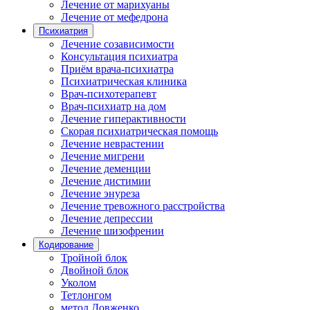
Лечение от марихуаны
Лечение от мефедрона
Психиатрия
Лечение созависимости
Консультация психиатра
Приём врача-психиатра
Психиатрическая клиника
Врач-психотерапевт
Врач-психиатр на дом
Лечение гиперактивности
Скорая психиатрическая помощь
Лечение неврастении
Лечение мигрени
Лечение деменции
Лечение дистимии
Лечение энуреза
Лечение тревожного расстройства
Лечение депрессии
Лечение шизофрении
Кодирование
Тройной блок
Двойной блок
Уколом
Тетлонгом
метод Довженко