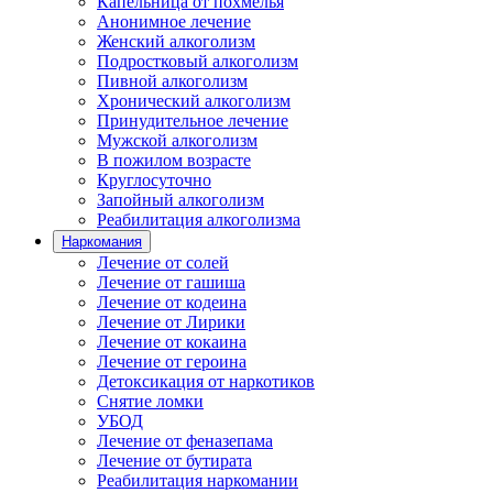
Капельница от похмелья
Анонимное лечение
Женский алкоголизм
Подростковый алкоголизм
Пивной алкоголизм
Хронический алкоголизм
Принудительное лечение
Мужской алкоголизм
В пожилом возрасте
Круглосуточно
Запойный алкоголизм
Реабилитация алкоголизма
Наркомания
Лечение от солей
Лечение от гашиша
Лечение от кодеина
Лечение от Лирики
Лечение от кокаина
Лечение от героина
Детоксикация от наркотиков
Снятие ломки
УБОД
Лечение от феназепама
Лечение от бутирата
Реабилитация наркомании