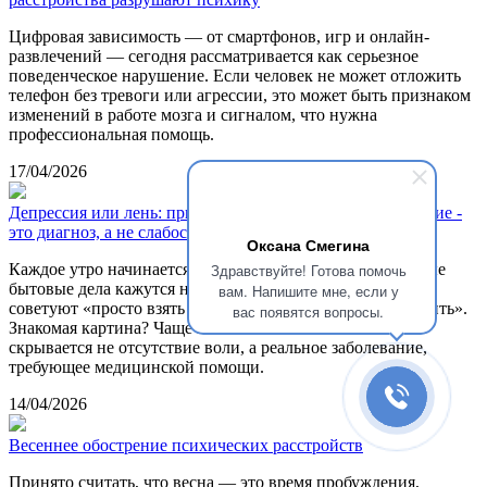
Цифровая зависимость — от смартфонов, игр и онлайн-
развлечений — сегодня рассматривается как серьезное
поведенческое нарушение. Если человек не может отложить
телефон без тревоги или агрессии, это может быть признаком
изменений в работе мозга и сигналом, что нужна
профессиональная помощь.
17/04/2026
Депрессия или лень: признаки того, что плохое настроение -
это диагноз, а не слабость
Оксана Смегина
Каждое утро начинается с тяжелой усталости. Привычные
Здравствуйте! Готова помочь
бытовые дела кажутся неподъемным грузом, а близкие
вам. Напишите мне, если у
советуют «просто взять себя в руки» и «перестать хандрить».
вас появятся вопросы.
Знакомая картина? Чаще всего за таким состоянием
скрывается не отсутствие воли, а реальное заболевание,
требующее медицинской помощи.
14/04/2026
Весеннее обострение психических расстройств
Принято считать, что весна — это время пробуждения,