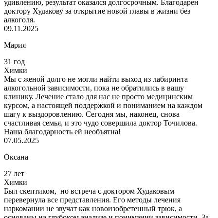
удивлению, результат оказался долгосрочным. Благодарен
доктору Худакову за открытие новой главы в жизни без
алкоголя.
09.11.2025
Мария
31 год
Химки
Мы с женой долго не могли найти выход из лабиринта
алкогольной зависимости, пока не обратились в вашу
клинику. Лечение стало для нас не просто медицинским
курсом, а настоящей поддержкой и пониманием на каждом
шагу к выздоровлению. Сегодня мы, наконец, снова
счастливая семья, и это чудо совершила доктор Точилова.
Наша благодарность ей необъятна!
07.05.2025
Оксана
27 лет
Химки
Был скептиком, но встреча с доктором Худаковым
перевернула все представления. Его методы лечения
наркомании не звучат как новоизобретенный трюк, а
основаны на глубоком анализе и понимании зависимости. За