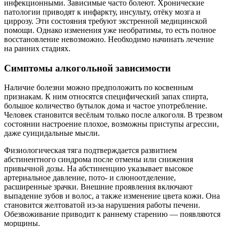
инфекционными. Зависимые часто болеют. Хронические
патологии приводят к инфаркту, инсульту, отёку мозга и
циррозу. Эти состояния требуют экстренной медицинской
помощи. Однако изменения уже необратимы, то есть полное
восстановление невозможно. Необходимо начинать лечение
на ранних стадиях.
Симптомы алкогольной зависимости
Наличие болезни можно предположить по косвенным
признакам. К ним относятся специфический запах спирта,
большое количество бутылок дома и частое употребление.
Человек становится весёлым только после алкоголя. В трезвом
состоянии настроение плохое, возможны приступы агрессии,
даже суицидальные мысли.
Физиологическая тяга подтверждается развитием
абстинентного синдрома после отмены или снижения
привычной дозы. На абстиненцию указывает высокое
артериальное давление, пото- и слюноотделение,
расширенные зрачки. Внешние проявления включают
выпадение зубов и волос, а также изменение цвета кожи. Она
становится желтоватой из-за нарушения работы печени.
Обезвоживание приводит к раннему старению — появляются
морщины.