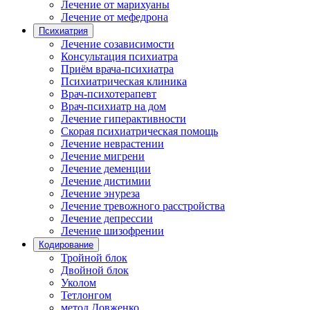
Лечение от марихуаны
Лечение от мефедрона
Психиатрия
Лечение созависимости
Консультация психиатра
Приём врача-психиатра
Психиатрическая клиника
Врач-психотерапевт
Врач-психиатр на дом
Лечение гиперактивности
Скорая психиатрическая помощь
Лечение неврастении
Лечение мигрени
Лечение деменции
Лечение дистимии
Лечение энуреза
Лечение тревожного расстройства
Лечение депрессии
Лечение шизофрении
Кодирование
Тройной блок
Двойной блок
Уколом
Тетлонгом
метод Довженко