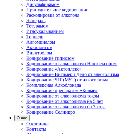
Дисульфирамом
Принудительное кодирование
Раскодировка от алкоголя
Эспераль
Тетурамом
Иглоукалыванием
Торпедо
Алгоминалом
Аквилонгом
Вивитролом
Кодирование гипнозом
Кодирование от алкоголизма Налтрексоном
Кодирование «Актоплекс»
Кодирование Витамерц Депо от алкоголизма
Кодирование SIT (MST) от алкоголизма
Комплексная Алкоблокада
Кодирование препаратом «Колме»
Кодирование от алкоголизма током
Кодирование от алкоголизма на 5 лет
Кодирование от алкоголизма на 3 года
Кодирование Селинкро
О нас
О клинике
Контакты