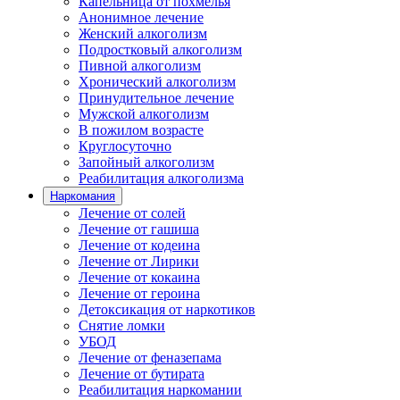
Капельница от похмелья
Анонимное лечение
Женский алкоголизм
Подростковый алкоголизм
Пивной алкоголизм
Хронический алкоголизм
Принудительное лечение
Мужской алкоголизм
В пожилом возрасте
Круглосуточно
Запойный алкоголизм
Реабилитация алкоголизма
Наркомания
Лечение от солей
Лечение от гашиша
Лечение от кодеина
Лечение от Лирики
Лечение от кокаина
Лечение от героина
Детоксикация от наркотиков
Снятие ломки
УБОД
Лечение от феназепама
Лечение от бутирата
Реабилитация наркомании