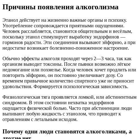
Причины появления алкоголизма
Этанол действует на жизненно важные органы и психику.
Употребление сопровождается приятными ощущениями.
Человек расслабляется, становится общительным и весёлым,
поскольку этанол стимулирует выработку эндорфинов —
гормонов радости. Эти соединения вызывают эйфорию, а при
недостатке возникает болезненно-пониженное настроение.
Обычно эффекты алкоголя проходят через 2—3 часа, так как
организм выводит токсины. После пьянки возможно лёгкое
недомогание или похмелье. Когда человек хочет продлить или
повторить эйфорию, он постоянно увеличивает дозу. Со
временем привычное количество спиртного уже не приносит
удовольствия. Формируется психологическая зависимость.
Физиологическая тяга проявляется ломкой, или абстинентным
синдромом. В этом состоянии нехватка эндорфинов
ощущается физической болью. Часто при абстиненции люди
выпивают любую жидкость с этанолом, что приводит к
отравлениям с летальным исходом.
Почему одни люди становятся алкоголиками, а
другие нет