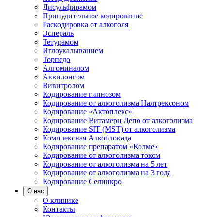
Дисульфирамом
Принудительное кодирование
Раскодировка от алкоголя
Эспераль
Тетурамом
Иглоукалыванием
Торпедо
Алгоминалом
Аквилонгом
Вивитролом
Кодирование гипнозом
Кодирование от алкоголизма Налтрексоном
Кодирование «Актоплекс»
Кодирование Витамерц Депо от алкоголизма
Кодирование SIT (MST) от алкоголизма
Комплексная Алкоблокада
Кодирование препаратом «Колме»
Кодирование от алкоголизма током
Кодирование от алкоголизма на 5 лет
Кодирование от алкоголизма на 3 года
Кодирование Селинкро
О нас
О клинике
Контакты