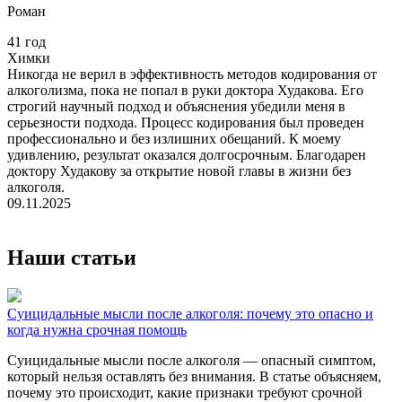
Роман
41 год
2
Химки
Никогда не верил в эффективность методов кодирования от
К
алкоголизма, пока не попал в руки доктора Худакова. Его
п
строгий научный подход и объяснения убедили меня в
с
серьезности подхода. Процесс кодирования был проведен
в
профессионально и без излишних обещаний. К моему
п
удивлению, результат оказался долгосрочным. Благодарен
р
доктору Худакову за открытие новой главы в жизни без
п
алкоголя.
с
09.11.2025
1
Наши статьи
Суицидальные мысли после алкоголя: почему это опасно и
Н
когда нужна срочная помощь
р
Суицидальные мысли после алкоголя — опасный симптом,
В
который нельзя оставлять без внимания. В статье объясняем,
к
почему это происходит, какие признаки требуют срочной
в