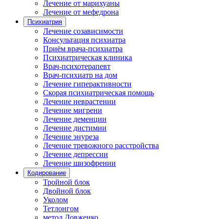
Лечение от марихуаны
Лечение от мефедрона
Психиатрия
Лечение созависимости
Консультация психиатра
Приём врача-психиатра
Психиатрическая клиника
Врач-психотерапевт
Врач-психиатр на дом
Лечение гиперактивности
Скорая психиатрическая помощь
Лечение неврастении
Лечение мигрени
Лечение деменции
Лечение дистимии
Лечение энуреза
Лечение тревожного расстройства
Лечение депрессии
Лечение шизофрении
Кодирование
Тройной блок
Двойной блок
Уколом
Тетлонгом
метод Довженко