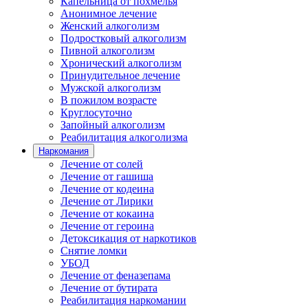
Капельница от похмелья
Анонимное лечение
Женский алкоголизм
Подростковый алкоголизм
Пивной алкоголизм
Хронический алкоголизм
Принудительное лечение
Мужской алкоголизм
В пожилом возрасте
Круглосуточно
Запойный алкоголизм
Реабилитация алкоголизма
Наркомания
Лечение от солей
Лечение от гашиша
Лечение от кодеина
Лечение от Лирики
Лечение от кокаина
Лечение от героина
Детоксикация от наркотиков
Снятие ломки
УБОД
Лечение от феназепама
Лечение от бутирата
Реабилитация наркомании