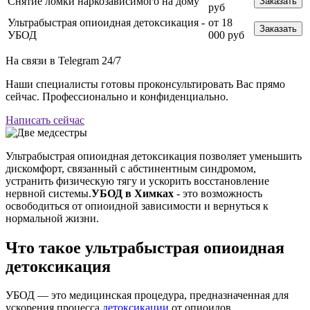
Снятие ломки наркозависимого на дому
Заказать
руб
Ультрабыстрая опиоидная детоксикация -
от 18
Заказать
УБОД
000 руб
На связи в Telegram
24/7
Наши специалисты готовы проконсультировать Вас прямо
сейчас. Профессионально и конфиденциально.
Написать сейчас
Ультрабыстрая опиоидная детоксикация позволяет уменьшить
дискомфорт, связанный с абстинентным синдромом,
устранить физическую тягу и ускорить восстановление
нервной системы.
УБОД в Химках
- это возможность
освободиться от опиоидной зависимости и вернуться к
нормальной жизни.
Что такое ультрабыстрая опиоидная
детоксикация
УБОД — это медицинская процедура, предназначенная для
ускорения процесса
детоксикации
от опиоидов.