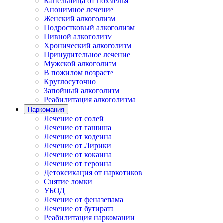
Капельница от похмелья
Анонимное лечение
Женский алкоголизм
Подростковый алкоголизм
Пивной алкоголизм
Хронический алкоголизм
Принудительное лечение
Мужской алкоголизм
В пожилом возрасте
Круглосуточно
Запойный алкоголизм
Реабилитация алкоголизма
Наркомания
Лечение от солей
Лечение от гашиша
Лечение от кодеина
Лечение от Лирики
Лечение от кокаина
Лечение от героина
Детоксикация от наркотиков
Снятие ломки
УБОД
Лечение от феназепама
Лечение от бутирата
Реабилитация наркомании