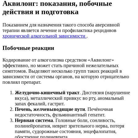
Аквилонг: показания, побочные
действия и подготовка
Показанием для назначения такого способа аверсивной
терапии является лечение и профилактика рецидивов
хронической алкогольной зависимости
.
Побочные реакции
Кодирование от алкоголизма средством «Аквилонг»
эффективно, но может стать причиной нежелательных
симптомов. Выделяют несколько групп таких реакций в
зависимости от системы органов, на которую отрицательно
повлиял препарат.
Желудочно-кишечный тракт
. Дисгевзия (нарушение
вкуса), металлический привкус во рту, аномальный
запах фекалий, гастрит.
Печень, желчевыводящие пути
. Печёночная
недостаточность, фульминантный гепатит.
Нервная система
. Головные боли, сонливость,
полинейропатия, неврит зрительного нерва, потеря
памяти, судорожные состояния, энцефалопатия,
обострение полиневрита.