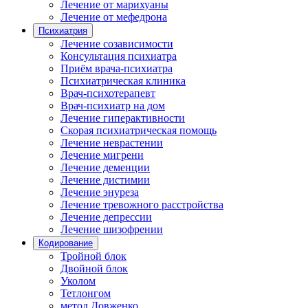
Лечение от марихуаны
Лечение от мефедрона
Психиатрия
Лечение созависимости
Консультация психиатра
Приём врача-психиатра
Психиатрическая клиника
Врач-психотерапевт
Врач-психиатр на дом
Лечение гиперактивности
Скорая психиатрическая помощь
Лечение неврастении
Лечение мигрени
Лечение деменции
Лечение дистимии
Лечение энуреза
Лечение тревожного расстройства
Лечение депрессии
Лечение шизофрении
Кодирование
Тройной блок
Двойной блок
Уколом
Тетлонгом
метод Довженко