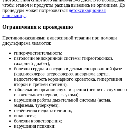
чтобы этанол и продукты распада вывелись из организма. До
процедуры может потребоваться
детоксикационная
капельница
.
Ограничения к проведению
Противопоказаниями к аверсивной терапии при помощи
дисульфирама являются:
гиперчувствительность;
патологии эндокринной системы (тиреотоксикоз,
сахарный диабет);
болезни сердца и сосудов в декомпенсированной фазе
(кардиосклероз, атеросклероз, аневризма аорты,
недостаточность коронарного кровотока, гипертензия
второй и третьей степени);
заболевания органов слуха и зрения (невриты слухового
и зрительного нервов, глаукома);
нарушения работы дыхательной системы (астма,
эмфизема, туберкулёз);
печёночная недостаточность;
онкология;
болезни кроветворения;
нарушения психики;