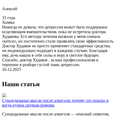
Алексей
33 года
3
Химки
Никогда не думала, что депрессия может быть поддержана
О
исцеляющим вмешательством, пока не встретила доктора
б
Худакова. Его методы лечения вызвали у меня сначала
г
скепсис, но постепенно стали проявлять свою эффективность.
б
Доктор Худаков не просто применяет стандартные средства,
к
он индивидуально подходит к каждому случаю. Благодаря
—
ему, дочь нашла в себе силы и веру в светлое будущее.
ч
Спасибо, доктор Худаков , за ваш профессионализм и
с
терпение в разборе густой тьмы депрессии.
т
16.12.2025
1
Наши статьи
Суицидальные мысли после алкоголя: почему это опасно и
Н
когда нужна срочная помощь
р
Суицидальные мысли после алкоголя — опасный симптом,
В