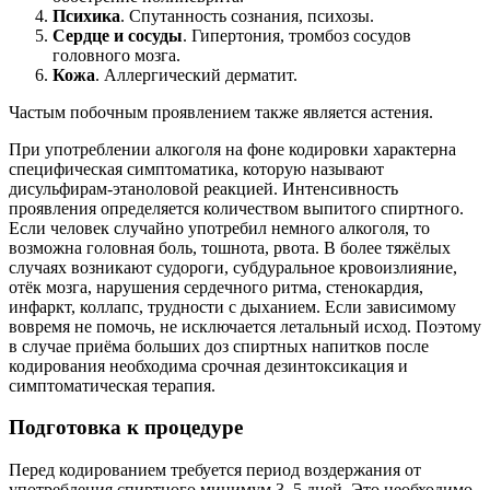
Психика
. Спутанность сознания, психозы.
Сердце и сосуды
. Гипертония, тромбоз сосудов
головного мозга.
Кожа
. Аллергический дерматит.
Частым побочным проявлением также является астения.
При употреблении алкоголя на фоне кодировки характерна
специфическая симптоматика, которую называют
дисульфирам-этаноловой реакцией. Интенсивность
проявления определяется количеством выпитого спиртного.
Если человек случайно употребил немного алкоголя, то
возможна головная боль, тошнота, рвота. В более тяжёлых
случаях возникают судороги, субдуральное кровоизлияние,
отёк мозга, нарушения сердечного ритма, стенокардия,
инфаркт, коллапс, трудности с дыханием. Если зависимому
вовремя не помочь, не исключается летальный исход. Поэтому
в случае приёма больших доз спиртных напитков после
кодирования необходима срочная дезинтоксикация и
симптоматическая терапия.
Подготовка к процедуре
Перед кодированием требуется период воздержания от
употребления спиртного минимум 3–5 дней. Это необходимо,