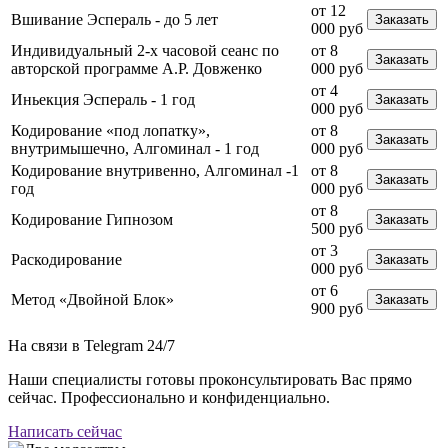
от 12
Вшивание Эспераль - до 5 лет
Заказать
000 руб
Индивидуальный 2-х часовой сеанс по
от 8
Заказать
авторской программе А.Р. Довженко
000 руб
от 4
Иньекция Эспераль - 1 год
Заказать
000 руб
Кодирование «под лопатку»,
от 8
Заказать
внутримышечно, Алгоминал - 1 год
000 руб
Кодирование внутривенно, Алгоминал -1
от 8
Заказать
год
000 руб
от 8
Кодирование Гипнозом
Заказать
500 руб
от 3
Раскодирование
Заказать
000 руб
от 6
Метод «Двойной Блок»
Заказать
900 руб
На связи в Telegram
24/7
Наши специалисты готовы проконсультировать Вас прямо
сейчас. Профессионально и конфиденциально.
Написать сейчас