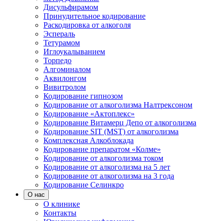
Дисульфирамом
Принудительное кодирование
Раскодировка от алкоголя
Эспераль
Тетурамом
Иглоукалыванием
Торпедо
Алгоминалом
Аквилонгом
Вивитролом
Кодирование гипнозом
Кодирование от алкоголизма Налтрексоном
Кодирование «Актоплекс»
Кодирование Витамерц Депо от алкоголизма
Кодирование SIT (MST) от алкоголизма
Комплексная Алкоблокада
Кодирование препаратом «Колме»
Кодирование от алкоголизма током
Кодирование от алкоголизма на 5 лет
Кодирование от алкоголизма на 3 года
Кодирование Селинкро
О нас
О клинике
Контакты