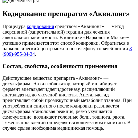
Кодирование препаратом «Аквилонг»
Процедура
кодирования
средством «Аквилонг» — метод
аверсивной (запретительной) терапии для лечения
алкогольной зависимости. В клинике «Нарколог в Москве»
успешно применяется этот способ кодировки. Обратиться в
наркологический центр можно по телефону горячей линии
8
(909)-955-84-34
.
Состав, свойства, особенности применения
Действующее вещество препарата «Аквилонг» —
дисульфирам. Это алкоблокатор, который ингибирует
фермент ацетальдегиддегидрогеназу, расщепляющий
ацетальдегид до уксусной кислоты. Ацетальдегид
представляет собой промежуточный метаболит этанола. При
употреблении спиртного после кодировки развивается
дисульфирам-этаноловая реакция, резко ухудшается
самочувствие, возникают головные боли, тошнота, рвота.
Тяжесть проявлений определяется количеством выпитого. В
случае срыва необходима медицинская помощь.